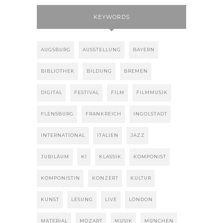
KEYWORDS
AUGSBURG
AUSSTELLUNG
BAYERN
BIBLIOTHEK
BILDUNG
BREMEN
DIGITAL
FESTIVAL
FILM
FILMMUSIK
FLENSBURG
FRANKREICH
INGOLSTADT
INTERNATIONAL
ITALIEN
JAZZ
JUBILÄUM
KI
KLASSIK
KOMPONIST
KOMPONISTIN
KONZERT
KULTUR
KUNST
LESUNG
LIVE
LONDON
MATERIAL
MOZART
MUSIK
MÜNCHEN