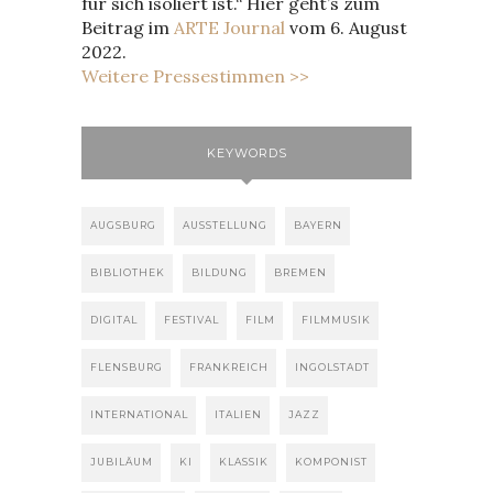
für sich isoliert ist.“ Hier geht’s zum
Beitrag im
ARTE Journal
vom 6. August
2022.
Weitere Pressestimmen >>
KEYWORDS
AUGSBURG
AUSSTELLUNG
BAYERN
BIBLIOTHEK
BILDUNG
BREMEN
DIGITAL
FESTIVAL
FILM
FILMMUSIK
FLENSBURG
FRANKREICH
INGOLSTADT
INTERNATIONAL
ITALIEN
JAZZ
JUBILÄUM
KI
KLASSIK
KOMPONIST