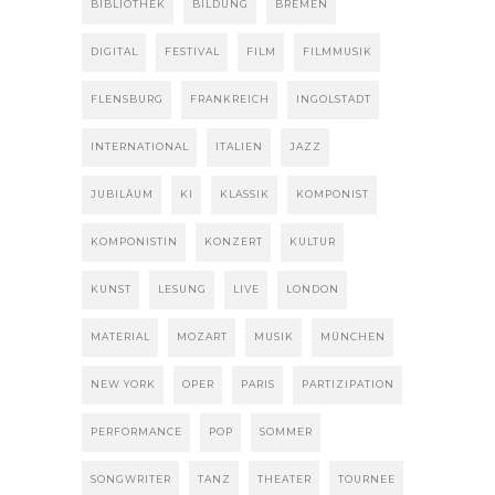
BIBLIOTHEK
BILDUNG
BREMEN
DIGITAL
FESTIVAL
FILM
FILMMUSIK
FLENSBURG
FRANKREICH
INGOLSTADT
INTERNATIONAL
ITALIEN
JAZZ
JUBILÄUM
KI
KLASSIK
KOMPONIST
KOMPONISTIN
KONZERT
KULTUR
KUNST
LESUNG
LIVE
LONDON
MATERIAL
MOZART
MUSIK
MÜNCHEN
NEW YORK
OPER
PARIS
PARTIZIPATION
PERFORMANCE
POP
SOMMER
SONGWRITER
TANZ
THEATER
TOURNEE