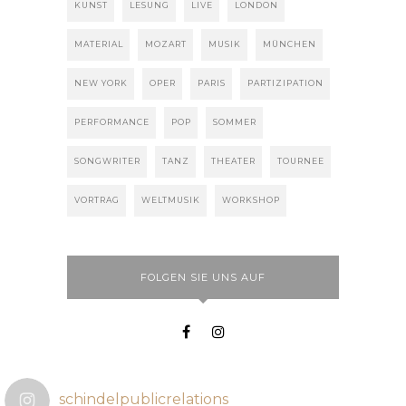
KUNST
LESUNG
LIVE
LONDON
MATERIAL
MOZART
MUSIK
MÜNCHEN
NEW YORK
OPER
PARIS
PARTIZIPATION
PERFORMANCE
POP
SOMMER
SONGWRITER
TANZ
THEATER
TOURNEE
VORTRAG
WELTMUSIK
WORKSHOP
FOLGEN SIE UNS AUF
schindelpublicrelations